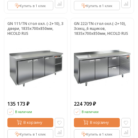
Купить в 1 клик
Купить в 1 клик
GN 111/TN стол охл. (-2+10), 3
GN 222/TN стол охл.(-2+10),
двери, 1835х700х850мм,
3секц.,6 ящиков,
HICOLD RUS
1835х700х850мм, HICOLD RUS
135 173
224 709
₽
₽
В наличии
В наличии
В корзину
В корзину
Купить в 1 клик
Купить в 1 клик