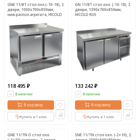
GNE 11/BT стол охл.(-10-18), 2
GN 11/BT стол охл. (-10-18), 2
двери, 1000х700х850мм,
двери, 1390х700х850мм,
ниж.распол.агрегата, HICOLD
HICOLD RUS
RUS
118 495
133 242
₽
₽
В наличии
В наличии
В корзину
В корзину
Купить в 1 клик
Купить в 1 клик
GNE 11/TN O стол охл.
SNE 11/TN стол охл. (-2+10), 2
(-2+10),островн., 2 двери,
двери, 1000х600х850мм,