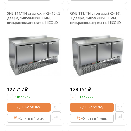
SNE 111/TN стол охл.(-2+10), 3
GNE 111/TN стол охл.(-2+10),
двери, 1485х600х850мм,
3 двери, 1485х700х850мм,
ниж.распол.агрегата, HICOLD
ниж.распол.агрегата, HICOLD
RUS
RUS
127 712
128 151
₽
₽
В наличии
В наличии
В корзину
В корзину
Купить в 1 клик
Купить в 1 клик