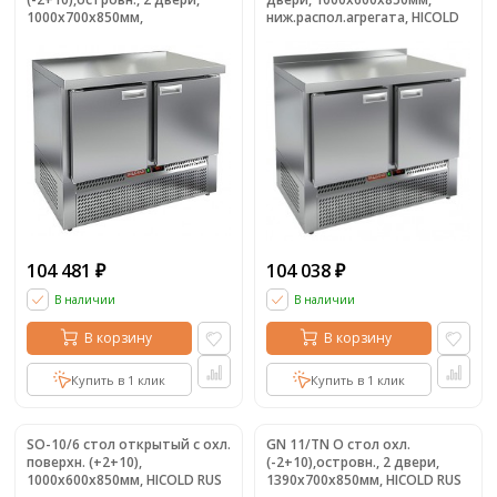
1000х700х850мм,
ниж.распол.агрегата, HICOLD
ниж.распол.агрегата, HICOLD
RUS
RUS
104 481
104 038
₽
₽
В наличии
В наличии
В корзину
В корзину
Купить в 1 клик
Купить в 1 клик
SO-10/6 стол открытый с охл.
GN 11/TN O стол охл.
поверхн. (+2+10),
(-2+10),островн., 2 двери,
1000х600х850мм, HICOLD RUS
1390х700х850мм, HICOLD RUS