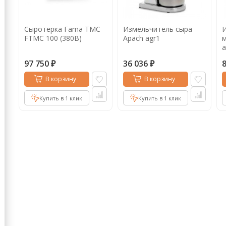
Кофе в капсулах
Акция
Новинки
Сыротерка Fama TMC
Измельчитель сыра
И
Кофе в дрип пакетах
FTMC 100 (380B)
Apach agr1
м
a
Кофе без кофеина
97 750
36 036
₽
₽
Кофе для вендинга
В корзину
В корзину
Кофе сублимированный
Купить в 1 клик
Купить в 1 клик
Т
Таблетки кофе (кофе в чалдах)
Акция2