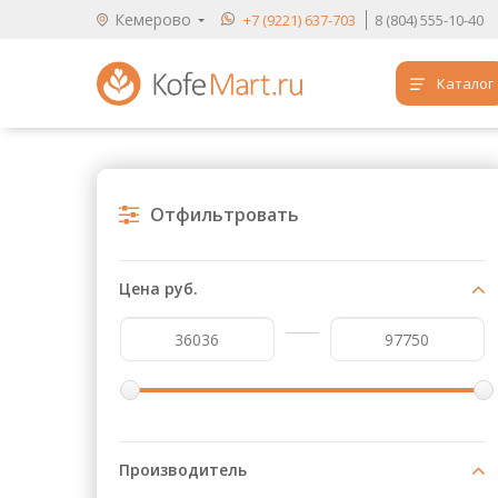
Кемерово
+7 (9221) 637-703
8 (804) 555-10-40
Каталог
Аренда кофемашин
Обучение бариста
Отфильтровать
Кофе
Чай
Цена руб.
Продукты для HoReCa
Расходники для кофеен
Упаковка для готовых блюд
Продукция с логотипом
Производитель