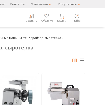
вис
Контакты
О магазине
Покупателю
Сравнить
Избранное
Корзина
Войти
чные машины, тендерайзер, сыротерка
▼
, сыротерка