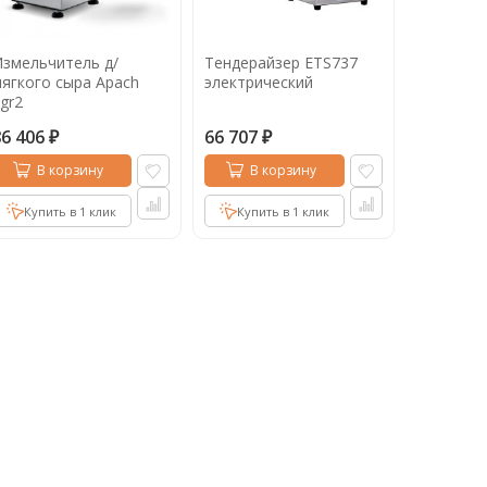
змельчитель д/
Тендерайзер ETS737
ягкого сыра Apach
электрический
gr2
86 406
66 707
₽
₽
В корзину
В корзину
Купить в 1 клик
Купить в 1 клик