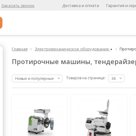
Доставка и оплата
Гарантия и сер
Заказать звонок
Популярное
Главная
Электромеханическое оборудование
Протиро


▼
Кофе в зернах
Протирочные машины, тендерайзер
Кофе в зернах свежей обжарки
Кофе для вендинга
Товаров на странице:
Новые и популярные
36
А
Ароматизированный кофе
К
Кофе в зернах
хит
Кофе в зернах свежей обжарки