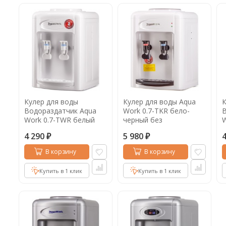
Кулер для воды
Кулер для воды Aqua
К
Водораздатчик Aqua
Work 0.7-TKR бело-
В
Work 0.7-TWR белый
черный без
W
без охлаждения, 0.7-
охлаждения, 0.7-TKR
ч
4 290
5 980
TWR
о
₽
₽
В корзину
В корзину
Купить в 1 клик
Купить в 1 клик