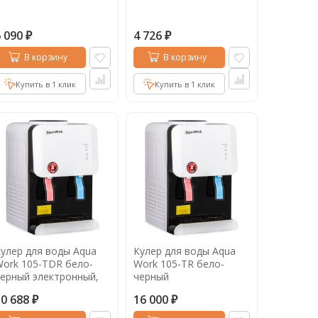
6 090
4 726
₽
₽
В корзину
В корзину
Купить в 1 клик
Купить в 1 клик
улер для воды Aqua
Кулер для воды Aqua
ork 105-TDR бело-
Work 105-TR бело-
ерный электронный,
черный
105-TDR
компрессорный, 105-TR
10 688
16 000
₽
₽