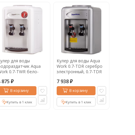
улер для воды
Кулер для воды Aqua
одораздатчик Aqua
Work 0.7-TDR серебро
ork 0.7-TWR бело-
электронный, 0.7-TDR
ерный без
4 875
7 938
хлаждения, 0.7-TWR
₽
₽
В корзину
В корзину
Купить в 1 клик
Купить в 1 клик