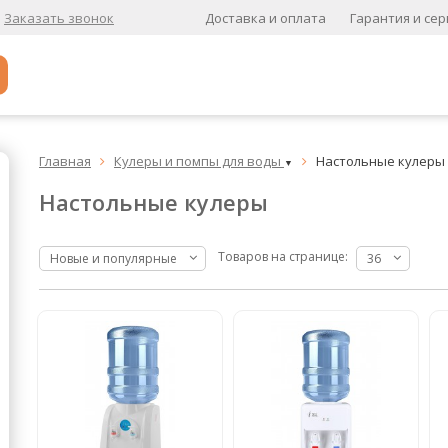
Доставка и оплата
Гарантия и сер
Заказать звонок
Популярное
Главная
Кулеры и помпы для воды
Настольные кулеры


▼
Кофе в зернах
Настольные кулеры
Кофе в зернах свежей обжарки
Кофе для вендинга
Товаров на странице:
Новые и популярные
36
А
Ароматизированный кофе
К
Кофе в зернах
хит
Кофе в зернах свежей обжарки