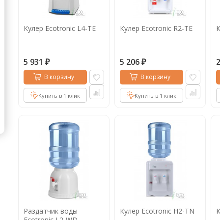
Кофе в капсулах
Акция
Новинки
Кулер Ecotronic L4-TE
Кулер Ecotronic R2-TE
К
Кофе в дрип пакетах
Кофе без кофеина
5 931
5 206
₽
₽
Кофе для вендинга
В корзину
В корзину
Кофе сублимированный
Купить в 1 клик
Купить в 1 клик
Т
Таблетки кофе (кофе в чалдах)
Акция2
Раздатчик воды
Кулер Ecotronic H2-TN
К
Ecotronic L2-WD