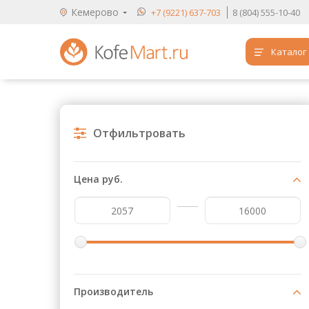
Кемерово
+7 (9221) 637-703
8 (804) 555-10-40
Каталог
Аренда кофемашин
Обучение бариста
Отфильтровать
Кофе
Чай
Цена руб.
Продукты для HoReCa
Расходники для кофеен
Упаковка для готовых блюд
Продукция с логотипом
Производитель