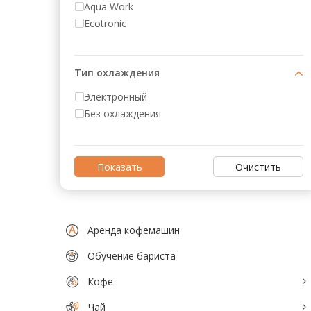
Аксессуары для барменов и бариста
Aqua Work
Ecotronic
Кофейное оборудование
Весовое и упаковочное оборудование
Тип охлаждения
Кондитерское и хлебопекарное
Электронный
оборудование
Без охлаждения
Кулеры и помпы для воды
Мясопереработка
Очистить
Нейтральное оборудование
Оборудование для Fast и Street food
Аренда кофемашин
Посудомоечное оборудование
Обучение бариста
Санитарно-гигиеническое
Кофе
оборудование
Чай