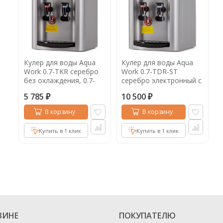
Кулер для воды Aqua
Кулер для воды Aqua
Work 0.7-TKR серебро
Work 0.7-TDR-ST
без охлаждения, 0.7-
серебро электронный с
TKR
системой
5 785
10 500
турбонагрева, 0.7-TDR-
₽
₽
ST
В корзину
В корзину
Купить в 1 клик
Купить в 1 клик
ЗИНЕ
ПОКУПАТЕЛЮ