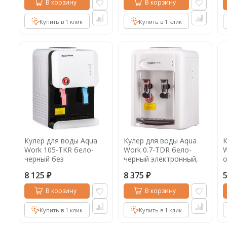
В корзину
В корзину
Купить в 1 клик
Купить в 1 клик
Кулер для воды Aqua
Кулер для воды Aqua
К
Work 105-TKR бело-
Work 0.7-TDR бело-
W
черный без
черный электронный,
о
охлаждения, 105-TKR
0.7-TDR
8 125
8 375
₽
₽
В корзину
В корзину
Купить в 1 клик
Купить в 1 клик