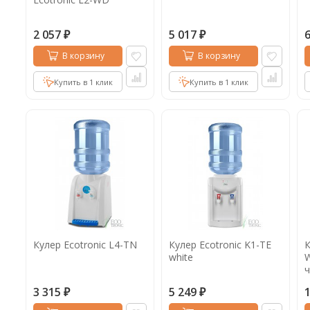
2 057
5 017
₽
₽
В корзину
В корзину
Купить в 1 клик
Купить в 1 клик
Кулер Ecotronic L4-TN
Кулер Ecotronic K1-TE
К
white
W
ч
3 315
5 249
₽
₽