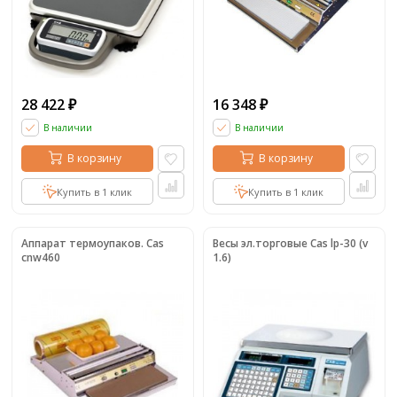
28 422
16 348
₽
₽
В наличии
В наличии
В корзину
В корзину
Купить в 1 клик
Купить в 1 клик
Аппарат термоупаков. Cas
Весы эл.торговые Cas lp-30 (v
cnw460
1.6)