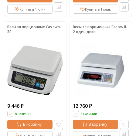
Купить в 1 клик
Купить в 1 клик
Весы эл.порционные Cas swn-
Весы эл.порционные Cas sw ii-
30
2 один дисп
9 446
12 760
₽
₽
В наличии
В наличии
В корзину
В корзину
Купить в 1 клик
Купить в 1 клик