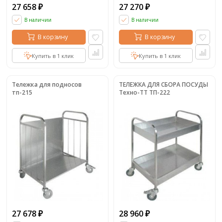
27 658
27 270
₽
₽
В наличии
В наличии
В корзину
В корзину
Купить в 1 клик
Купить в 1 клик
Тележка для подносов
ТЕЛЕЖКА ДЛЯ СБОРА ПОСУДЫ
тп-215
Техно-ТТ ТП-222
27 678
28 960
₽
₽