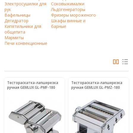
Электросушилки для
Соковыжималки
рук
Льдогенераторы
Вафельницы
Фризеры мороженого
Дегидратор
Шкафы винные и
Кипятильники для
барные
общепита
Мармиты
Печи конвекционные
Тестораскатка-лапшерезка
Тестораскатка-лапшерезка
ручная GEMLUX GL-PMF-180
ручная GEMLUX GL-PMZ-180