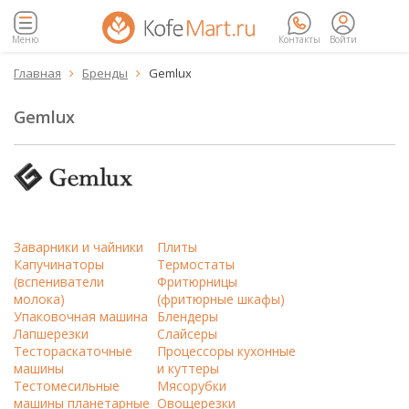
Меню
Контакты
Войти
Главная
Бренды
Gemlux


Gemlux
Заварники и чайники
Плиты
Капучинаторы
Термостаты
(вспениватели
Фритюрницы
молока)
(фритюрные шкафы)
Упаковочная машина
Блендеры
Лапшерезки
Слайсеры
Тестораскаточные
Процессоры кухонные
машины
и куттеры
Тестомесильные
Мясорубки
машины планетарные
Овощерезки