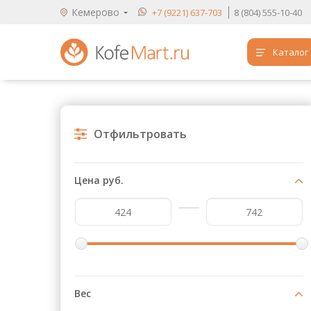
Кемерово
+7 (9221) 637-703
8 (804) 555-10-40
Каталог
Аренда кофемашин
Обучение бариста
Отфильтровать
Кофе
Чай
Цена руб.
Продукты для HoReCa
Расходники для кофеен
Упаковка для готовых блюд
Продукция с логотипом
Вес