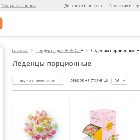
Доставка и оплата
Гарантия и сер
Заказать звонок
Популярное
Главная
Продукты для HoReCa
Леденцы порционные


▼
▼
Кофе в зернах
Леденцы порционные
Кофе в зернах свежей обжарки
Кофе для вендинга
Товаров на странице:
Новые и популярные
36
А
Ароматизированный кофе
К
Кофе в зернах
хит
Кофе в зернах свежей обжарки