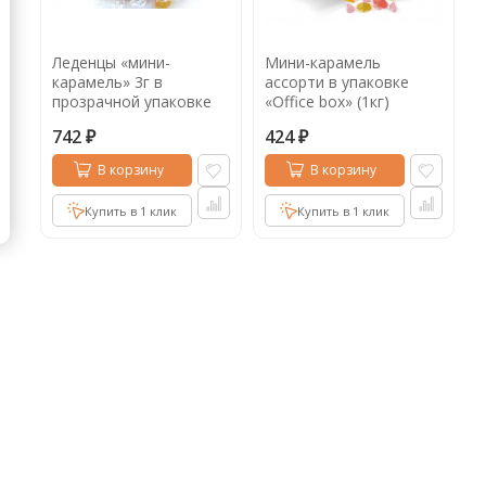
Кофе в капсулах
Акция
Новинки
Леденцы «мини-
Мини-карамель
Кофе в дрип пакетах
карамель» 3г в
ассорти в упаковке
прозрачной упаковке
«Office box» (1кг)
Кофе без кофеина
без дизайна (2кг)
742
424
₽
₽
Кофе для вендинга
В корзину
В корзину
Кофе сублимированный
Купить в 1 клик
Купить в 1 клик
Т
Таблетки кофе (кофе в чалдах)
Акция2