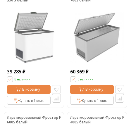
350 S белый
700S белый
39 285
60 369
₽
₽
В наличии
В наличии
В корзину
В корзину
Купить в 1 клик
Купить в 1 клик
Ларь морозильный Фростор F
Ларь морозильный Фростор F
600S белый
400S белый