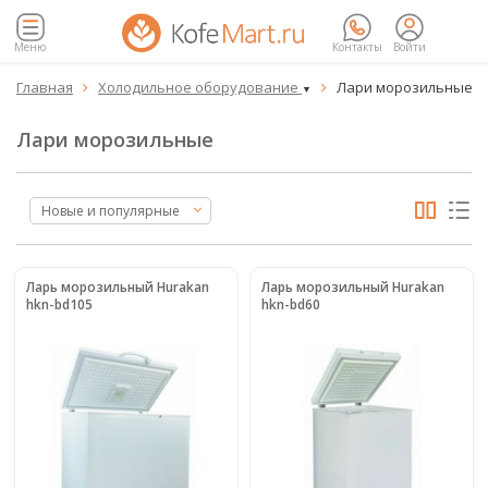
Меню
Контакты
Войти
Главная
Холодильное оборудование
Лари морозильные


▼
▼
Лари морозильные
Новые и популярные
Ларь морозильный Hurakan
Ларь морозильный Hurakan
hkn-bd105
hkn-bd60