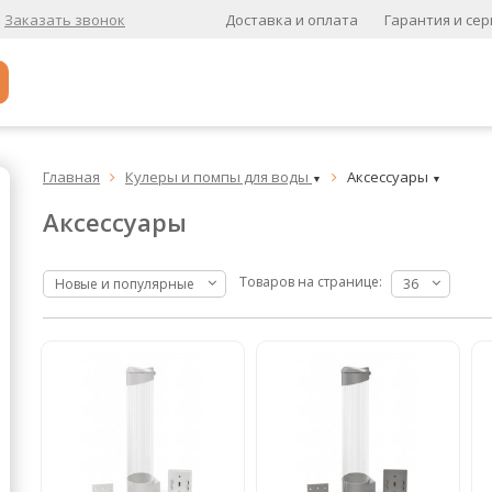
Доставка и оплата
Гарантия и сер
Заказать звонок
Популярное
Главная
Кулеры и помпы для воды
Аксессуары


▼
▼
Кофе в зернах
Аксессуары
Кофе в зернах свежей обжарки
Кофе для вендинга
Товаров на странице:
Новые и популярные
36
А
Ароматизированный кофе
К
Кофе в зернах
хит
Кофе в зернах свежей обжарки