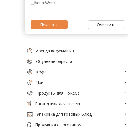
Аксессуары для барменов и бариста
Aqua Work
Кофейное оборудование
Очистить
Весовое и упаковочное оборудование
Кондитерское и хлебопекарное
оборудование
Аренда кофемашин
Кулеры и помпы для воды
Обучение бариста
Мясопереработка
Кофе
Нейтральное оборудование
Чай
Оборудование для Fast и Street food
Продукты для HoReCa
Посудомоечное оборудование
Расходники для кофеен
Санитарно-гигиеническое
Упаковка для готовых блюд
оборудование
Продукция с логотипом