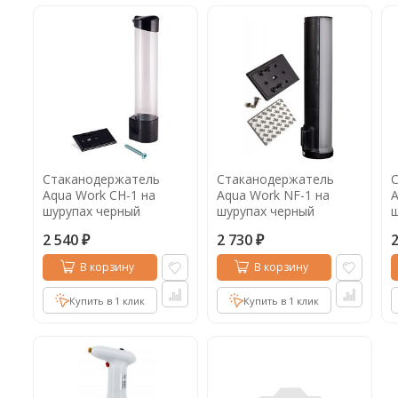
Стаканодержатель
Стаканодержатель
Aqua Work СН-1 на
Aqua Work NF-1 на
A
шурупах черный
шурупах черный
ш
2 540
2 730
₽
₽
В корзину
В корзину
Купить в 1 клик
Купить в 1 клик