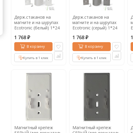
Кофе в капсулах
Акция
Новинки
Держ.стаканов на
Держ.стаканов на
Д
Кофе в дрип пакетах
магните и на шурупах
магните и на шурупах
м
Ecotronic (белый) 1*24
Ecotronic (серый) 1*24
E
Кофе без кофеина
1 768
1 768
₽
₽
Кофе для вендинга
В корзину
В корзину
Кофе сублимированный
Купить в 1 клик
Купить в 1 клик
Т
Таблетки кофе (кофе в чалдах)
Акция2
Магнитный крепеж
Магнитный крепеж
БЕЛЫЙ (для держатель
СЕРЫЙ (для держатель
с