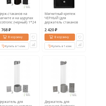
ерж.стаканов на
Магнитный крепеж
агните и на шурупах
ЧЕРНЫЙ (для
cotronic (черный) 1*24
держатель стаканов
Ecotronic)
1 768
2 420
₽
₽
В корзину
В корзину
Купить в 1 клик
Купить в 1 клик
Держатель для
Держатель для
таканов на шурупах
стаканов Ecotronic