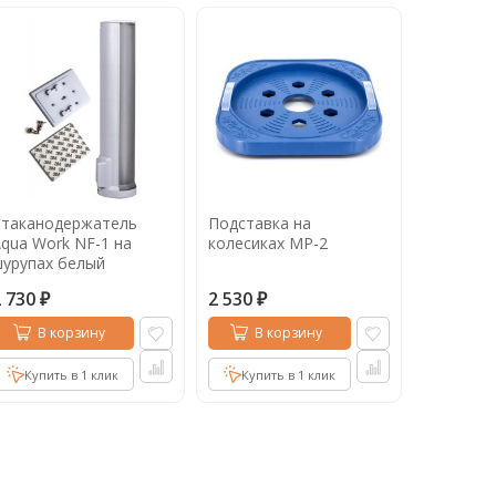
Стаканодержатель
Подставка на
qua Work NF-1 на
колесиках MP-2
урупах белый
2 730
2 530
₽
₽
В корзину
В корзину
Купить в 1 клик
Купить в 1 клик