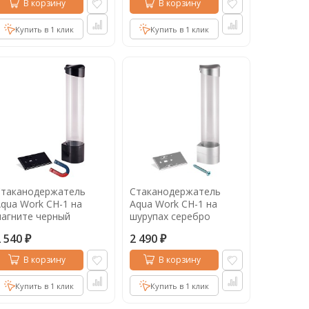
В корзину
В корзину
Купить в 1 клик
Купить в 1 клик
Стаканодержатель
Стаканодержатель
qua Work СН-1 на
Aqua Work СН-1 на
агните черный
шурупах серебро
2 540
2 490
₽
₽
В корзину
В корзину
Купить в 1 клик
Купить в 1 клик