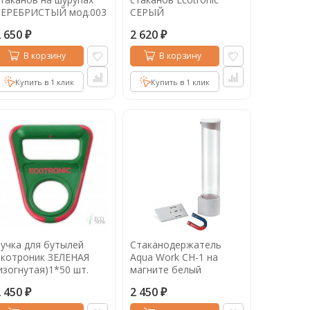
СЕРЕБРИСТЫЙ мод.003
СЕРЫЙ
2 650
2 620
₽
₽
В корзину
В корзину
Купить в 1 клик
Купить в 1 клик
учка для бутылей
Стаканодержатель
Экотроник ЗЕЛЕНАЯ
Aqua Work СН-1 на
изогнутая)1*50 шт.
магните белый
2 450
2 450
₽
₽