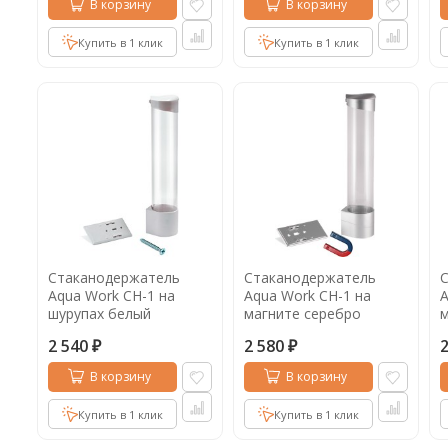
В корзину
В корзину
Купить в 1 клик
Купить в 1 клик
Стаканодержатель
Стаканодержатель
Aqua Work СН-1 на
Aqua Work СН-1 на
A
шурупах белый
магните серебро
м
2 540
2 580
₽
₽
В корзину
В корзину
Купить в 1 клик
Купить в 1 клик