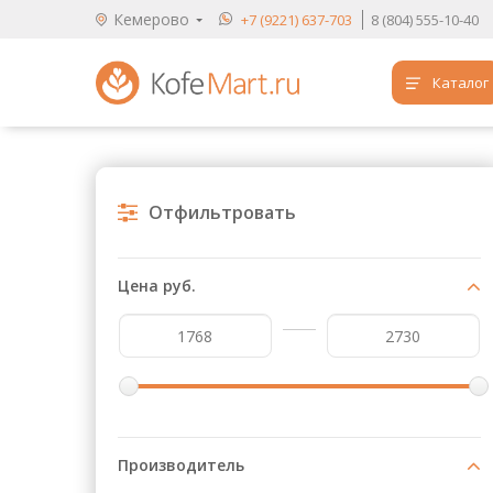
Кемерово
+7 (9221) 637-703
8 (804) 555-10-40
Каталог
Аренда кофемашин
Обучение бариста
Отфильтровать
Кофе
Чай
Цена руб.
Продукты для HoReCa
Расходники для кофеен
Упаковка для готовых блюд
Продукция с логотипом
Производитель