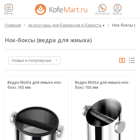
Меню
Контакты
Войти
Главная
Аксессуары для барменов и бариста
Нок-боксы (в


▼
Нок-боксы (ведра для жмыха)
Новые и популярные
Ведро Мotta для жмыха нок-
Ведро Мotta для жмыха нок-
бокс 165 мм
бокс 105 мм