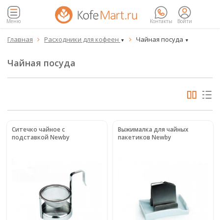
Меню
Контакты
Войти
Главная
Расходники для кофеен
Чайная посуда


▼
▼
Чайная посуда
Ситечко чайное с
Выжималка для чайных
подставкой Newby
пакетиков Newby