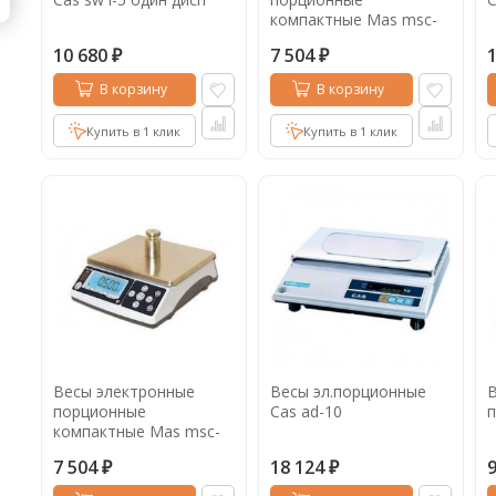
компактные Mas msc-
05
10 680
7 504
₽
₽
В корзину
В корзину
Купить в 1 клик
Купить в 1 клик
Весы электронные
Весы эл.порционные
В
порционные
Cas ad-10
компактные Mas msc-
10
7 504
18 124
₽
₽