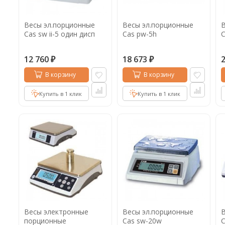
Весы эл.порционные
Весы эл.порционные
В
Cas sw ii-5 один дисп
Cas pw-5h
C
12 760
18 673
₽
₽
В корзину
В корзину
Купить в 1 клик
Купить в 1 клик
Весы электронные
Весы эл.порционные
В
порционные
Cas sw-20w
C