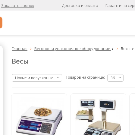
Доставка и оплата
Гарантия и сер
Заказать звонок
Популярное
Главная
Весовое и упаковочное оборудование
Весы


▼
▼
Кофе в зернах
Весы
Кофе в зернах свежей обжарки
Кофе для вендинга
Товаров на странице:
Новые и популярные
36
А
Ароматизированный кофе
К
Кофе в зернах
хит
Кофе в зернах свежей обжарки