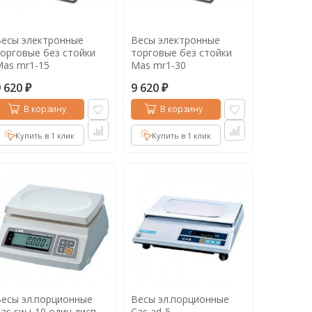
есы электронные
Весы электронные
орговые без стойки
торговые без стойки
as mr1-15
Mas mr1-30
9 620
9 620
₽
₽
В корзину
В корзину
Купить в 1 клик
Купить в 1 клик
есы эл.порционные
Весы эл.порционные
as sw i-10 один дисп
Cas ad-5