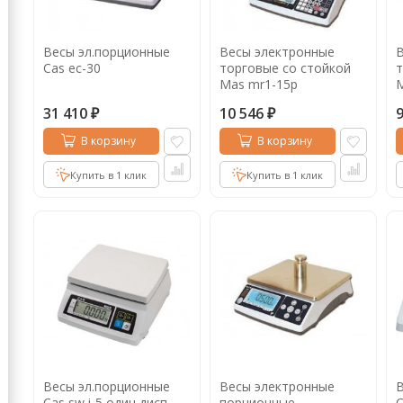
Кофе в капсулах
Акция
Новинки
Весы эл.порционные
Весы электронные
В
Кофе в дрип пакетах
Cas ec-30
торговые со стойкой
т
Mas mr1-15p
M
Кофе без кофеина
31 410
10 546
₽
₽
Кофе для вендинга
В корзину
В корзину
Кофе сублимированный
Купить в 1 клик
Купить в 1 клик
Т
Таблетки кофе (кофе в чалдах)
Акция2
Весы эл.порционные
Весы электронные
В
Cas sw i-5 один дисп
порционные
C