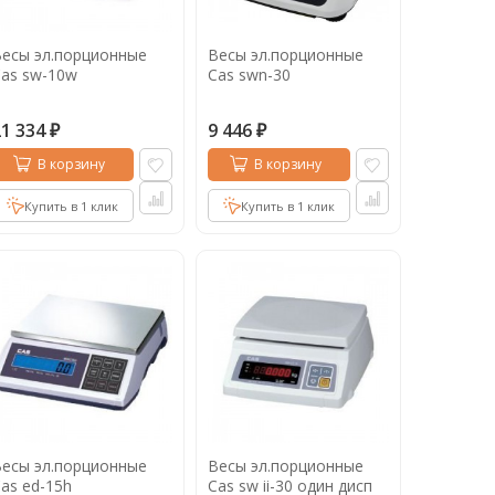
есы эл.порционные
Весы эл.порционные
as sw-10w
Cas swn-30
21 334
9 446
₽
₽
В корзину
В корзину
Купить в 1 клик
Купить в 1 клик
есы эл.порционные
Весы эл.порционные
as ed-15h
Cas sw ii-30 один дисп