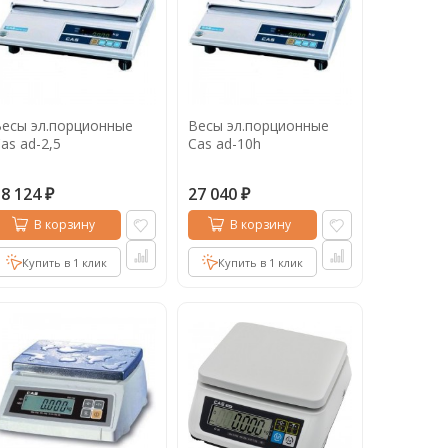
есы эл.порционные
Весы эл.порционные
as ad-2,5
Cas ad-10h
18 124
27 040
₽
₽
В корзину
В корзину
Купить в 1 клик
Купить в 1 клик