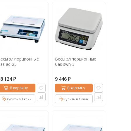
есы эл.порционные
Весы эл.порционные
as ad-25
Cas swn-3
18 124
9 446
₽
₽
В корзину
В корзину
Купить в 1 клик
Купить в 1 клик