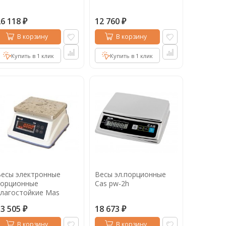
26 118
12 760
₽
₽
В корзину
В корзину
Купить в 1 клик
Купить в 1 клик
есы электронные
Весы эл.порционные
порционные
Cas pw-2h
лагостойкие Mas
mswe-03
13 505
18 673
₽
₽
В корзину
В корзину