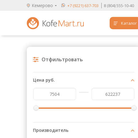
Кемерово
+7 (9221) 637-703
8 (804) 555-10-40
Каталог
Аренда кофемашин
Обучение бариста
Отфильтровать
Кофе
Чай
Цена руб.
Продукты для HoReCa
Расходники для кофеен
Упаковка для готовых блюд
Продукция с логотипом
Производитель