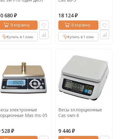
10 680
18 124
₽
₽
В корзину
В корзину
Купить в 1 клик
Купить в 1 клик
есы электронные
Весы эл.порционные
порционные Mas ms-05
Cas swn-6
9 528
9 446
₽
₽