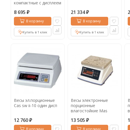
компактные с дисплеем
для клиента Mas msc-
8 695
21 334
05d
₽
₽
В корзину
В корзину
Купить в 1 клик
Купить в 1 клик
Весы эл.порционные
Весы электронные
В
Cas sw ii-10 один дисп
порционные
влагостойкие Mas
в
mswe-15
12 760
13 505
₽
₽
В корзину
В корзину