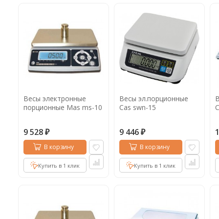
Весы электронные
Весы эл.порционные
В
порционные Mas ms-10
Cas swn-15
C
9 528
9 446
₽
₽
В корзину
В корзину
Купить в 1 клик
Купить в 1 клик