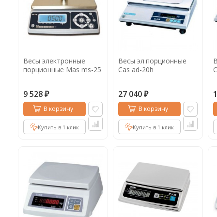
Весы электронные
Весы эл.порционные
В
порционные Mas ms-25
Cas ad-20h
C
9 528
27 040
₽
₽
В корзину
В корзину
Купить в 1 клик
Купить в 1 клик