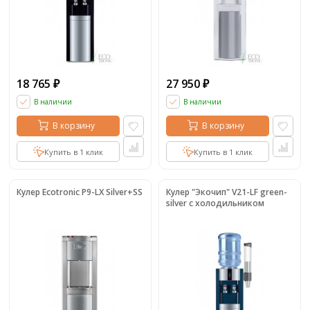
18 765
27 950
₽
₽
В наличии
В наличии
В корзину
В корзину
Купить в 1 клик
Купить в 1 клик
Кулер Ecotronic P9-LX Silver+SS
Кулер "Экочип" V21-LF green-
silver c холодильником