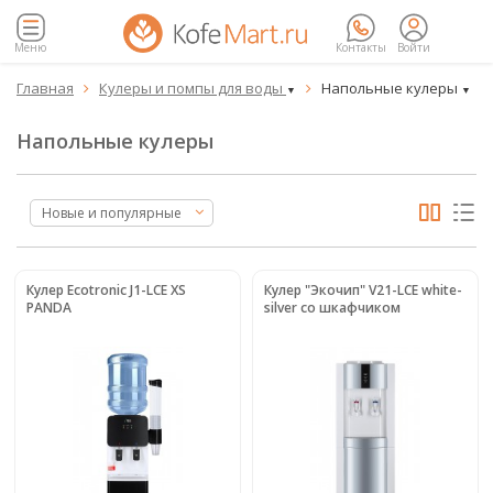
Меню
Контакты
Войти
Главная
Кулеры и помпы для воды
Напольные кулеры


▼
▼
Напольные кулеры
Новые и популярные
Кулер Ecotronic J1-LCE XS
Кулер "Экочип" V21-LCE white-
PANDA
silver со шкафчиком