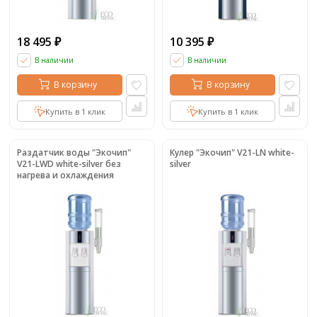
18 495
10 395
₽
₽
В наличии
В наличии
В корзину
В корзину
Купить в 1 клик
Купить в 1 клик
Раздатчик воды "Экочип"
Кулер "Экочип" V21-LN white-
V21-LWD white-silver без
silver
нагрева и охлаждения