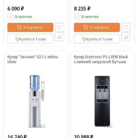
6 090
8 235
₽
₽
В наличии
В наличии
В корзину
В корзину
Купить в 1 клик
Купить в 1 клик
Кулер "Экочип" V21-L white-
Кулер Ecotronic P5-LXPM black
silver
с нижней загрузкой бутыли
16 740
30 988
₽
₽