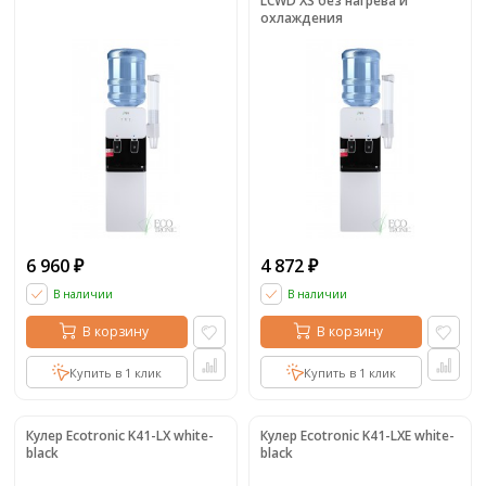
LCWD XS без нагрева и
охлаждения
6 960
4 872
₽
₽
В наличии
В наличии
В корзину
В корзину
Купить в 1 клик
Купить в 1 клик
Кулер Ecotronic K41-LX white-
Кулер Ecotronic K41-LXE white-
black
black