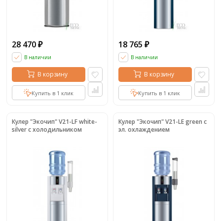
28 470
18 765
₽
₽
В наличии
В наличии
В корзину
В корзину
Купить в 1 клик
Купить в 1 клик
Кулер "Экочип" V21-LF white-
Кулер "Экочип" V21-LE green с
silver с холодильником
эл. охлаждением