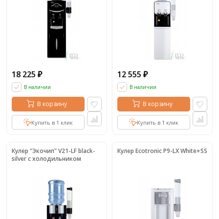
18 225
12 555
₽
₽
В наличии
В наличии
В корзину
В корзину
Купить в 1 клик
Купить в 1 клик
Кулер "Экочип" V21-LF black-
Кулер Ecotronic P9-LX White+SS
silver с холодильником