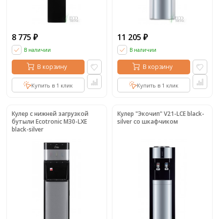
8 775
11 205
₽
₽
В наличии
В наличии
В корзину
В корзину
Купить в 1 клик
Купить в 1 клик
Кулер с нижней загрузкой
Кулер "Экочип" V21-LCE black-
бутыли Ecotronic M30-LXE
silver со шкафчиком
black-silver