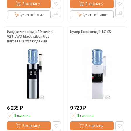
В корзину
В корзину
Купить в 1 клик
Купить в 1 клик
Раздатчик воды "Экочип"
Кулер Ecotronic J1-LC XS
V21-LWD black-silver без
нагрева и охлаждения
6 235
9 720
₽
₽
В наличии
В наличии
В корзину
В корзину