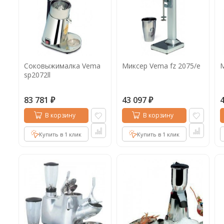
Соковыжималка Vema
Миксер Vema fz 2075/e
М
sp2072ll
83 781
43 097
₽
₽
В корзину
В корзину
Купить в 1 клик
Купить в 1 клик