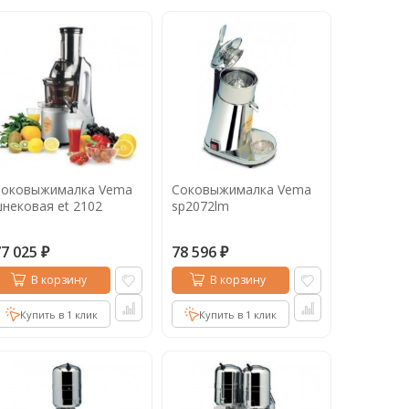
Соковыжималка Vema
Соковыжималка Vema
нековая et 2102
sp2072lm
77 025
78 596
₽
₽
В корзину
В корзину
Купить в 1 клик
Купить в 1 клик