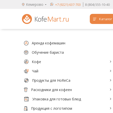
Кемерово
+7 (9221) 637-703
8 (804) 555-10-40
Каталог
Аренда кофемашин
Обучение бариста
Аренда кофемашин
Кофе
Обучение бариста
Кофе
Чай
Чай
Продукты для HoReCa
Продукты для HoReCa
Расходники для кофеен
Расходники для кофеен
Упаковка для готовых блюд
Упаковка для готовых блюд
Продукция с логотипом
Продукция с логотипом