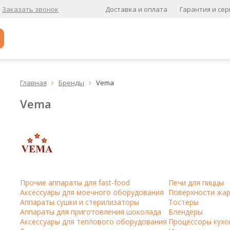
Доставка и оплата
Гарантия и сер
Заказать звонок
Популярное
Главная
Бренды
Vema


Кофе в зернах
Vema
Кофе в зернах свежей обжарки
Кофе для вендинга
А
Ароматизированный кофе
К
Прочие аппараты для fast-food
Печи для пиццы
Аксессуары для моечного оборудования
Поверхности жа
Кофе в зернах
хит
Аппараты сушки и стерилизаторы
Тостеры
Аппараты для приготовления шоколада
Блендеры
Кофе в зернах свежей обжарки
Аксессуары для теплового оборудования
Процессоры кухо