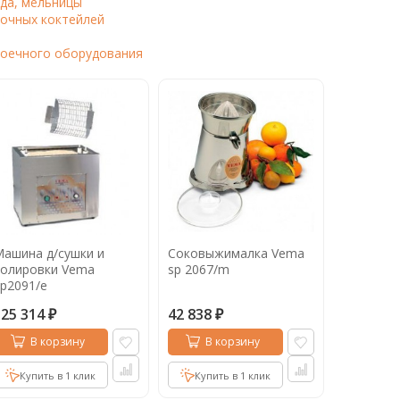
да, мельницы
очных коктейлей
моечного оборудования
ашина д/сушки и
Соковыжималка Vema
полировки Vema
sp 2067/m
p2091/e
325 314
42 838
₽
₽
В корзину
В корзину
Купить в 1 клик
Купить в 1 клик