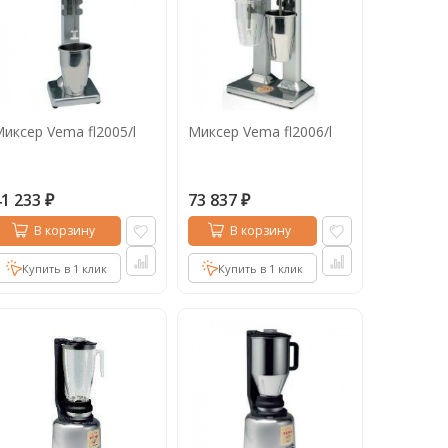
иксер Vema fl2005/l
Миксер Vema fl2006/l
41 233
73 837
₽
₽
В корзину
В корзину
Купить в 1 клик
Купить в 1 клик