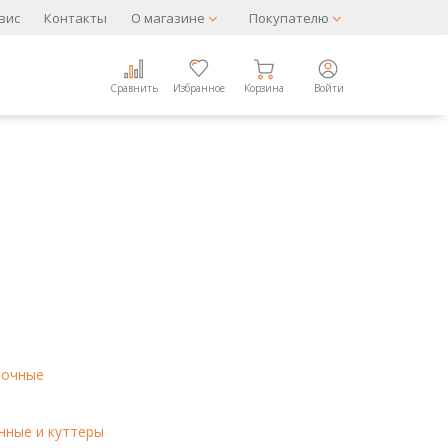
вис
Контакты
О магазине
Покупателю
Сравнить
Избранное
Корзина
Войти
рочные
нные и куттеры