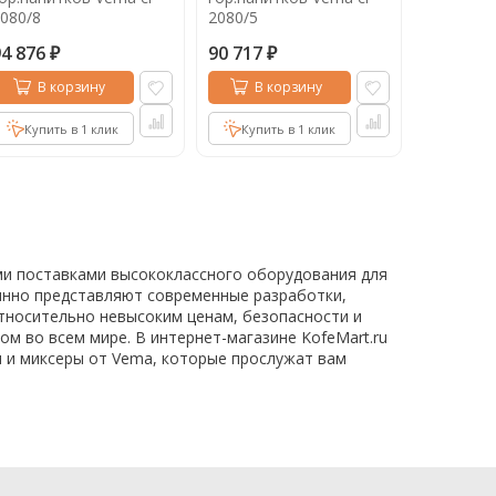
080/8
2080/5
94 876
90 717
₽
₽
В корзину
В корзину
Купить в 1 клик
Купить в 1 клик
ми поставками высококлассного оборудования для
янно представляют современные разработки,
тносительно невысоким ценам, безопасности и
ом во всем мире. В интернет-магазине KofeMart.ru
 и миксеры от Vema, которые прослужат вам