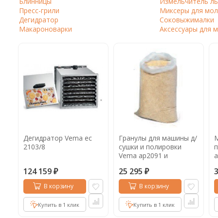
Блинницы
Измельчитель ль
Кофе в капсулах
Пресс-грили
Акция
Новинки
Миксеры для мол
Дегидратор
Соковыжималки
Кофе в дрип пакетах
Макароноварки
Аксессуары для 
Кофе без кофеина
Кофе для вендинга
Кофе сублимированный
Т
Таблетки кофе (кофе в чалдах)
Акция2
Дегидратор Vema ec
Гранулы для машины д/
М
2103/8
сушки и полировки
Vema ap2091 и
a
ap2091/e 18 кг
124 159
25 295
₽
₽
В корзину
В корзину
Купить в 1 клик
Купить в 1 клик