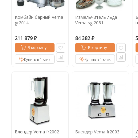
Комбайн барный Vema
Измельчитель льда
Б
gr2014
Vema sg 2081
t
211 879
84 382
₽
₽
В корзину
В корзину
Купить в 1 клик
Купить в 1 клик
Блендер Vema fr2002
Блендер Vema fr2003
Д
г