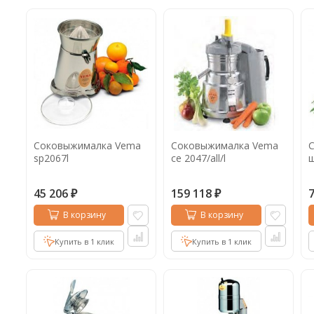
Соковыжималка Vema
Соковыжималка Vema
sp2067l
ce 2047/all/l
ш
45 206
159 118
₽
₽
В корзину
В корзину
Купить в 1 клик
Купить в 1 клик