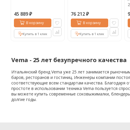
2
45 889
76 212
₽
₽
В корзину
В корзину
Купить в 1 клик
Купить в 1 клик
Vema - 25 лет безупречного качества
Итальянский бренд Vema уже 25 лет занимается рыночны
баров, ресторанов и гостиниц. Инженеры компании посто
соответствующие всем стандартам качества. Благодаря о
простоте в использовании техника Vema пользуется спрос
вы можете купить современные соковыжималки, блендеры
долгие годы.