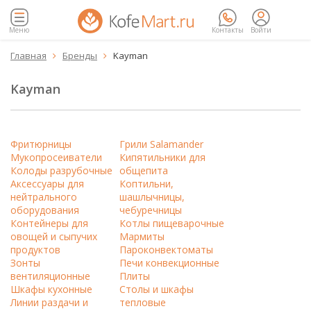
Меню
Контакты
Войти
Главная
Бренды
Kayman


Kayman
Фритюрницы
Грили Salamander
Мукопросеиватели
Кипятильники для
Колоды разрубочные
общепита
Аксессуары для
Коптильни,
нейтрального
шашлычницы,
оборудования
чебуречницы
Контейнеры для
Котлы пищеварочные
овощей и сыпучих
Мармиты
продуктов
Пароконвектоматы
Зонты
Печи конвекционные
вентиляционные
Плиты
Шкафы кухонные
Столы и шкафы
Линии раздачи и
тепловые