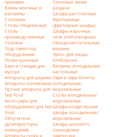
прилавки
Тепловые линии
Ванны моечные и
раздачи
раковины
Шкафы расстоечные
Стеллажи
Фритюрницы
Столы специальные
(фритюрные шкафы)
Столы
Шкафы жарочные,
производственные
печи хлебопекарные
Тележки
Овощеочистительные
Подставки под
машины
оборудование
Пресс для пиццы
Полки кухонные
Хлеборезки
Баки и станции для
Витрины холодильные
мусора
настольные
Аппараты для шаурмы
Лари и лари-бонеты
Аппараты пончиковые
холодильные/
Прочие аппараты для
морозильные
fast-food
Столы холодильные/
Аксессуары для
морозильные
оборудования для fast
Шкафы кондитерские
food
Шкафы холодильные/
Облучатели
морозильные
(дезинфекторы)
Шкафы шокового
помещений
охлаждения/
Аппараты сушки и
заморозки