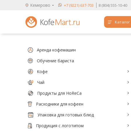
Кемерово
+7 (9221) 637-703
8 (804) 555-10-40
Каталог
Аренда кофемашин
Обучение бариста
Аренда кофемашин
Кофе
Обучение бариста
Кофе
Чай
Чай
Продукты для HoReCa
Продукты для HoReCa
Расходники для кофеен
Расходники для кофеен
Упаковка для готовых блюд
Упаковка для готовых блюд
Продукция с логотипом
Продукция с логотипом