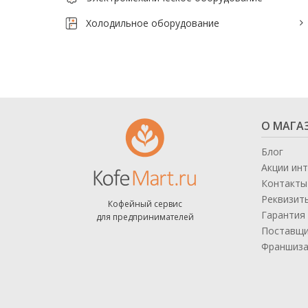
Тепловое оборудование для кафе
Холодильное оборудование
Электромеханическое оборудование
Холодильное оборудование
Производители / Бренды
О МАГА
Прайс-листы
Блог
Акции ин
Контакты
Реквизит
Кофейный сервис
Гарантия 
для предпринимателей
Поставщ
Франшиз