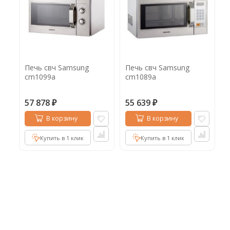
Кофе в капсулах
Акция
Новинки
Кофе в дрип пакетах
Кофе без кофеина
Печь свч Samsung
Печь свч Samsung
Кофе для вендинга
cm1099a
cm1089a
Кофе сублимированный
57 878
55 639
₽
₽
Т
В корзину
В корзину
Таблетки кофе (кофе в чалдах)
Акция2
Купить в 1 клик
Купить в 1 клик