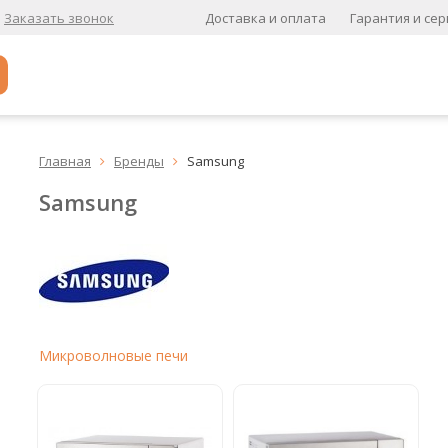
Доставка и оплата
Гарантия и сер
Заказать звонок
Популярное
Главная
Бренды
Samsung


Кофе в зернах
Samsung
Кофе в зернах свежей обжарки
Кофе для вендинга
А
Ароматизированный кофе
К
Микроволновые печи
Кофе в зернах
хит
Кофе в зернах свежей обжарки