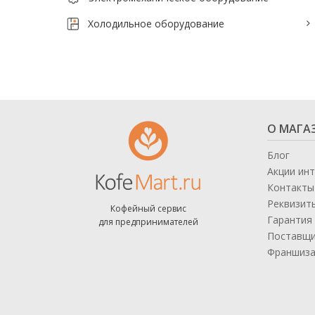
Тепловое оборудование для кафе
Холодильное оборудование
Электромеханическое оборудование
Холодильное оборудование
Производители / Бренды
О МАГА
Прайс-листы
Блог
Акции ин
Контакты
Реквизит
Кофейный сервис
Гарантия 
для предпринимателей
Поставщ
Франшиз