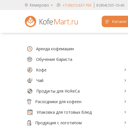
Кемерово
+7 (9221) 637-703
8 (804) 555-10-40
Каталог
Аренда кофемашин
Обучение бариста
Аренда кофемашин
Кофе
Обучение бариста
Кофе
Чай
Чай
Продукты для HoReCa
Продукты для HoReCa
Расходники для кофеен
Расходники для кофеен
Упаковка для готовых блюд
Упаковка для готовых блюд
Продукция с логотипом
Продукция с логотипом