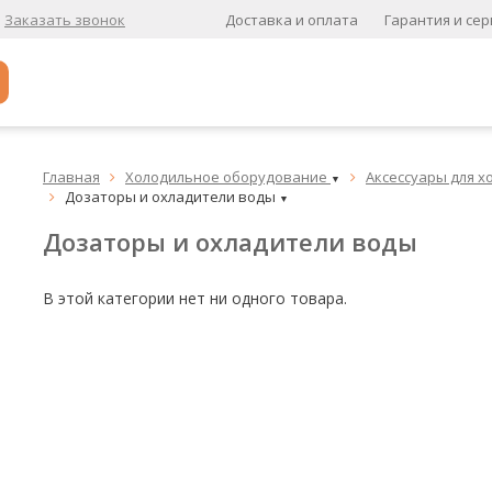
Доставка и оплата
Гарантия и сер
Заказать звонок
Популярное
Главная
Холодильное оборудование
Аксессуары для 


▼
Дозаторы и охладители воды

▼
Кофе в зернах
Кофе в зернах свежей обжарки
Дозаторы и охладители воды
Кофе для вендинга
В этой категории нет ни одного товара.
А
Ароматизированный кофе
К
Кофе в зернах
хит
Кофе в зернах свежей обжарки